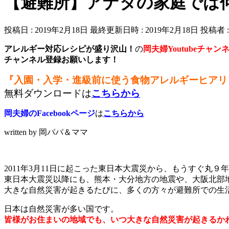
【避難所】アナタの家庭では
投稿日 : 2019年2月18日
最終更新日時 : 2019年2月18日
投稿者 
アレルギー対応レシピが盛り沢山！
の
岡夫婦Youtubeチャン
チャンネル登録お願いします！
『入園・入学・進級前に使う食物アレルギーヒアリ
無料ダウンロードは
こちらから
岡夫婦のFacebookページ
は
こちらから
written by 岡パパ＆ママ
2011年3月11日に起こった東日本大震災から、もうすぐ丸９
東日本大震災以降にも、熊本・大分地方の地震や、大阪北部
大きな自然災害が起きるたびに、多くの方々が避難所での生
日本は自然災害が多い国です。
皆様がお住まいの地域でも、いつ大きな自然災害が起きるか