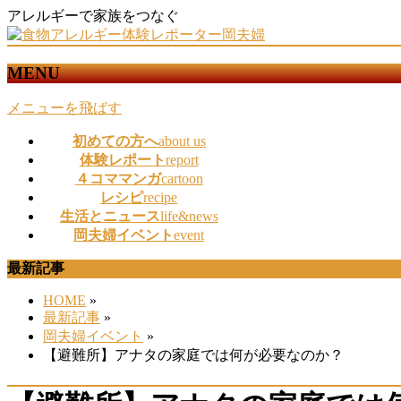
アレルギーで家族をつなぐ
MENU
メニューを飛ばす
初めての方へ
about us
体験レポート
report
４コママンガ
cartoon
レシピ
recipe
生活とニュース
life&news
岡夫婦イベント
event
最新記事
HOME
»
最新記事
»
岡夫婦イベント
»
【避難所】アナタの家庭では何が必要なのか？