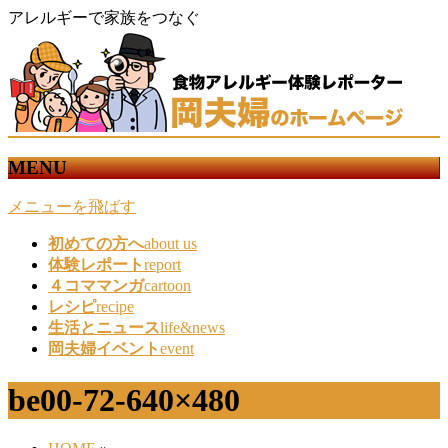
アレルギーで家族をつなぐ
MENU
メニューを飛ばす
初めての方へ
about us
体験レポート
report
４コママンガ
cartoon
レシピ
recipe
生活とニュース
life&news
岡夫婦イベント
event
be00-72-640×480