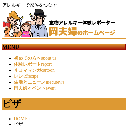
アレルギーで家族をつなぐ
MENU
メ
初めての方へ
about us
ニ
体験レポート
report
ュ
４コママンガ
cartoon
ー
レシピ
recipe
を
生活とニュース
life&news
飛
岡夫婦イベント
event
ば
す
ピザ
HOME
»
ピザ