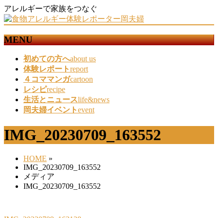
アレルギーで家族をつなぐ
MENU
メ
初めての方へ
about us
ニ
体験レポート
report
ュ
４コママンガ
cartoon
ー
レシピ
recipe
を
生活とニュース
life&news
飛
岡夫婦イベント
event
ば
す
IMG_20230709_163552
HOME
»
IMG_20230709_163552
メディア
IMG_20230709_163552