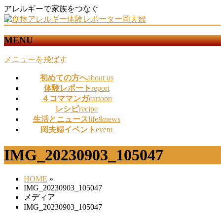
アレルギーで家族をつなぐ
MENU
メニューを飛ばす
初めての方へ
about us
体験レポート
report
４コママンガ
cartoon
レシピ
recipe
生活とニュース
life&news
岡夫婦イベント
event
IMG_20230903_105047
HOME
»
IMG_20230903_105047
メディア
IMG_20230903_105047