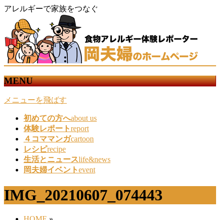
アレルギーで家族をつなぐ
MENU
メニューを飛ばす
初めての方へ
about us
体験レポート
report
４コママンガ
cartoon
レシピ
recipe
生活とニュース
life&news
岡夫婦イベント
event
IMG_20210607_074443
HOME
»