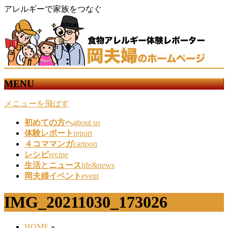
アレルギーで家族をつなぐ
MENU
メニューを飛ばす
初めての方へ
about us
体験レポート
report
４コママンガ
cartoon
レシピ
recipe
生活とニュース
life&news
岡夫婦イベント
event
IMG_20211030_173026
HOME
»