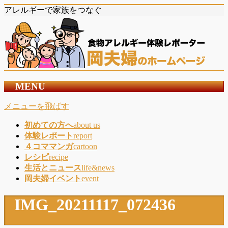
アレルギーで家族をつなぐ
MENU
メニューを飛ばす
初めての方へ
about us
体験レポート
report
４コママンガ
cartoon
レシピ
recipe
生活とニュース
life&news
岡夫婦イベント
event
IMG_20211117_072436