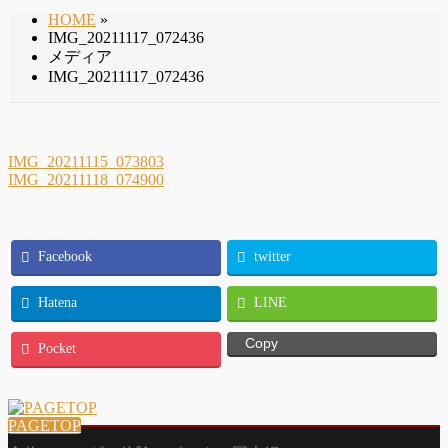
HOME
»
IMG_20211117_072436
メディア
IMG_20211117_072436
IMG_20211115_073803
IMG_20211118_074900
Facebook
twitter
Hatena
LINE
Copy
Pocket
PAGETOP