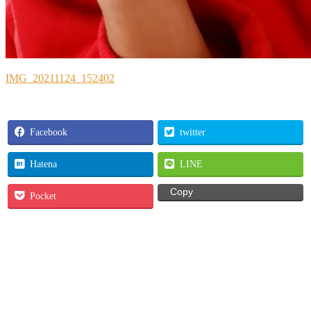
IMG_20211124_152402
Facebook
twitter
Hatena
LINE
Copy
Pocket