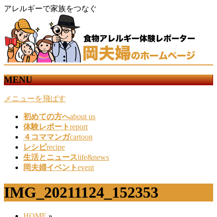
アレルギーで家族をつなぐ
MENU
メニューを飛ばす
初めての方へ
about us
体験レポート
report
４コママンガ
cartoon
レシピ
recipe
生活とニュース
life&news
岡夫婦イベント
event
IMG_20211124_152353
HOME
»