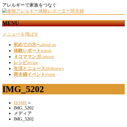
アレルギーで家族をつなぐ
MENU
メニューを飛ばす
初めての方へ
about us
体験レポート
report
４コママンガ
cartoon
レシピ
recipe
生活とニュース
life&news
岡夫婦イベント
event
IMG_5202
HOME
»
IMG_5202
メディア
IMG_5202