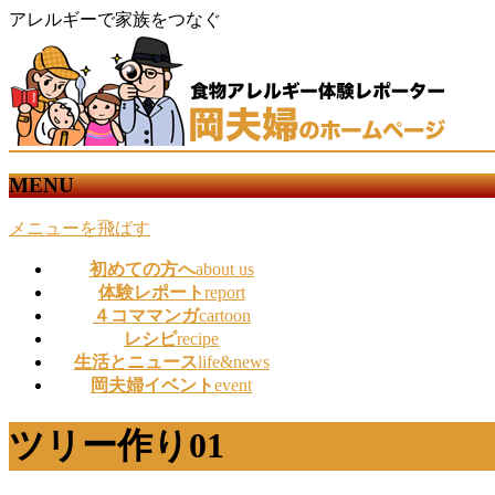
アレルギーで家族をつなぐ
MENU
メニューを飛ばす
初めての方へ
about us
体験レポート
report
４コママンガ
cartoon
レシピ
recipe
生活とニュース
life&news
岡夫婦イベント
event
ツリー作り01