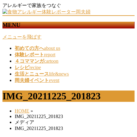
アレルギーで家族をつなぐ
MENU
メニューを飛ばす
初めての方へ
about us
体験レポート
report
４コママンガ
cartoon
レシピ
recipe
生活とニュース
life&news
岡夫婦イベント
event
IMG_20211225_201823
HOME
»
IMG_20211225_201823
メディア
IMG_20211225_201823