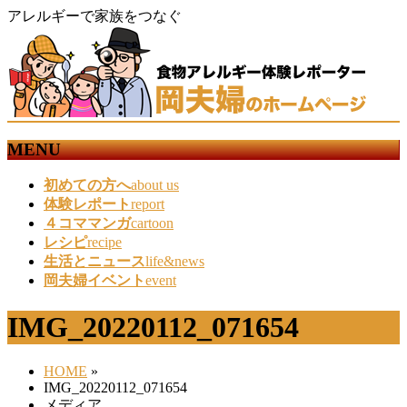
アレルギーで家族をつなぐ
MENU
メ
初めての方へ
about us
ニ
体験レポート
report
ュ
４コママンガ
cartoon
ー
レシピ
recipe
を
生活とニュース
life&news
飛
岡夫婦イベント
event
ば
す
IMG_20220112_071654
HOME
»
IMG_20220112_071654
メディア