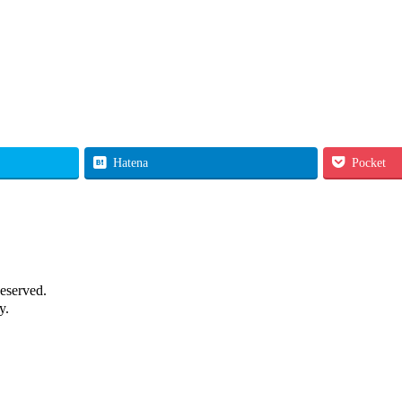
Hatena
Pocket
eserved.
y.