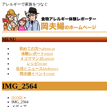
アレルギーで家族をつなぐ
MENU
メ
初めての方へ
about us
ニ
体験レポート
report
ュ
４コママンガ
cartoon
ー
レシピ
recipe
を
生活とニュース
life&news
飛
岡夫婦イベント
event
ば
す
IMG_2564
HOME
»
IMG_2564
メディア