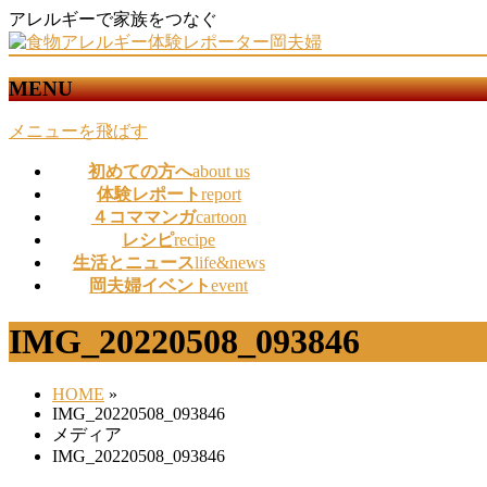
アレルギーで家族をつなぐ
MENU
メニューを飛ばす
初めての方へ
about us
体験レポート
report
４コママンガ
cartoon
レシピ
recipe
生活とニュース
life&news
岡夫婦イベント
event
IMG_20220508_093846
HOME
»
IMG_20220508_093846
メディア
IMG_20220508_093846