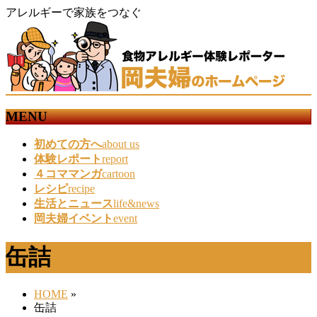
アレルギーで家族をつなぐ
MENU
メ
初めての方へ
about us
ニ
体験レポート
report
ュ
４コママンガ
cartoon
ー
レシピ
recipe
を
生活とニュース
life&news
飛
岡夫婦イベント
event
ば
す
缶詰
HOME
»
缶詰