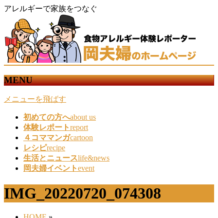
アレルギーで家族をつなぐ
MENU
メニューを飛ばす
初めての方へ
about us
体験レポート
report
４コママンガ
cartoon
レシピ
recipe
生活とニュース
life&news
岡夫婦イベント
event
IMG_20220720_074308
HOME
»