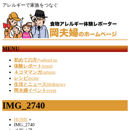
アレルギーで家族をつなぐ
MENU
メ
初めての方へ
about us
ニ
体験レポート
report
ュ
４コママンガ
cartoon
ー
レシピ
recipe
を
生活とニュース
life&news
飛
岡夫婦イベント
event
ば
す
IMG_2740
HOME
»
IMG_2740