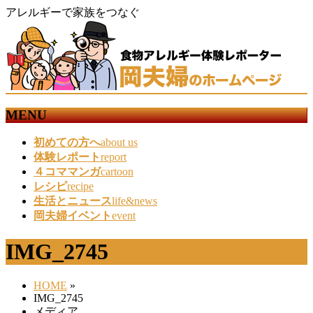
アレルギーで家族をつなぐ
MENU
メ
初めての方へ
about us
ニ
体験レポート
report
ュ
４コママンガ
cartoon
ー
レシピ
recipe
を
生活とニュース
life&news
飛
岡夫婦イベント
event
ば
す
IMG_2745
HOME
»
IMG_2745
メディア