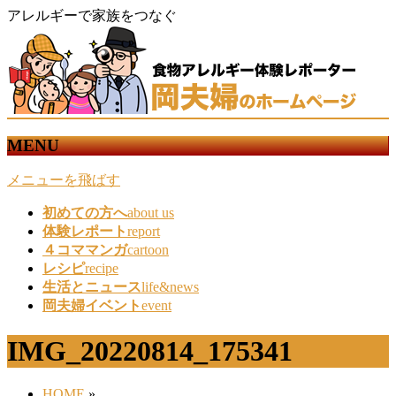
アレルギーで家族をつなぐ
MENU
メニューを飛ばす
初めての方へ
about us
体験レポート
report
４コママンガ
cartoon
レシピ
recipe
生活とニュース
life&news
岡夫婦イベント
event
IMG_20220814_175341
HOME
»