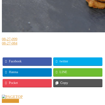
08-27-099
08-27-084
Facebook
twitter
Hatena
LINE
Pocket
Copy
PAGETOP