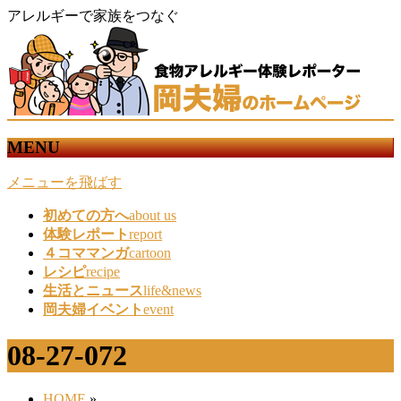
アレルギーで家族をつなぐ
MENU
メニューを飛ばす
初めての方へ
about us
体験レポート
report
４コママンガ
cartoon
レシピ
recipe
生活とニュース
life&news
岡夫婦イベント
event
08-27-072
HOME
»