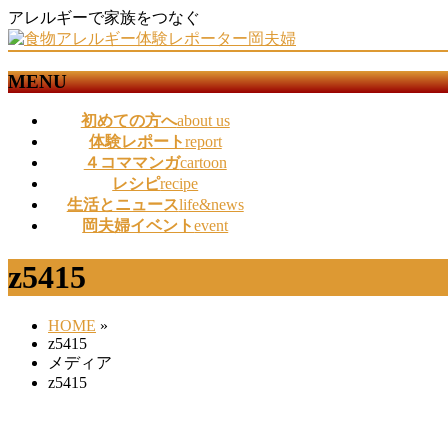
アレルギーで家族をつなぐ
MENU
メ
初めての方へ
about us
ニ
体験レポート
report
ュ
４コママンガ
cartoon
ー
レシピ
recipe
を
生活とニュース
life&news
飛
岡夫婦イベント
event
ば
す
z5415
HOME
»
z5415
メディア
z5415