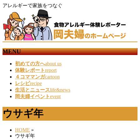
アレルギーで家族をつなぐ
MENU
メ
初めての方へ
about us
ニ
体験レポート
report
ュ
４コママンガ
cartoon
ー
レシピ
recipe
を
生活とニュース
life&news
飛
岡夫婦イベント
event
ば
す
ウサギ年
HOME
»
ウサギ年