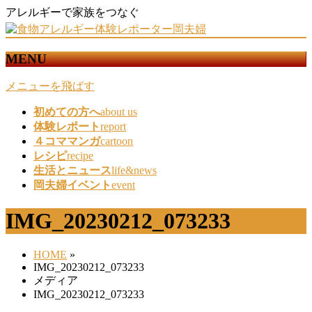
アレルギーで家族をつなぐ
MENU
メニューを飛ばす
初めての方へ
about us
体験レポート
report
４コママンガ
cartoon
レシピ
recipe
生活とニュース
life&news
岡夫婦イベント
event
IMG_20230212_073233
HOME
»
IMG_20230212_073233
メディア
IMG_20230212_073233