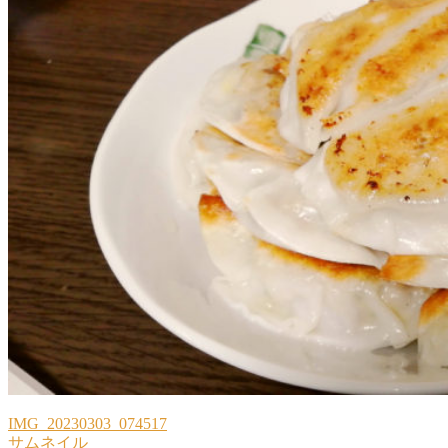
IMG_20230303_074517
サムネイル