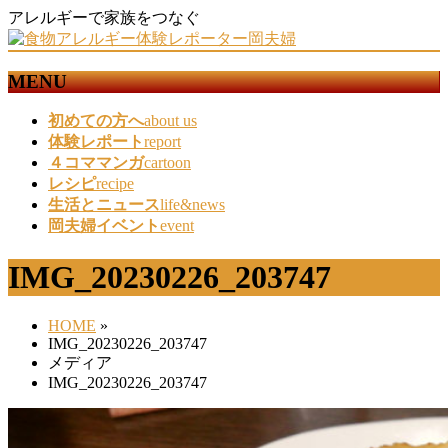
アレルギーで家族をつなぐ
MENU
メ
初めての方へ
about us
ニ
体験レポート
report
ュ
４コママンガ
cartoon
ー
レシピ
recipe
を
生活とニュース
life&news
飛
岡夫婦イベント
event
ば
す
IMG_20230226_203747
HOME
»
IMG_20230226_203747
メディア
IMG_20230226_203747