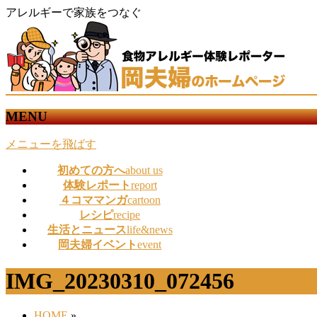
アレルギーで家族をつなぐ
MENU
メニューを飛ばす
初めての方へ
about us
体験レポート
report
４コママンガ
cartoon
レシピ
recipe
生活とニュース
life&news
岡夫婦イベント
event
IMG_20230310_072456
HOME
»