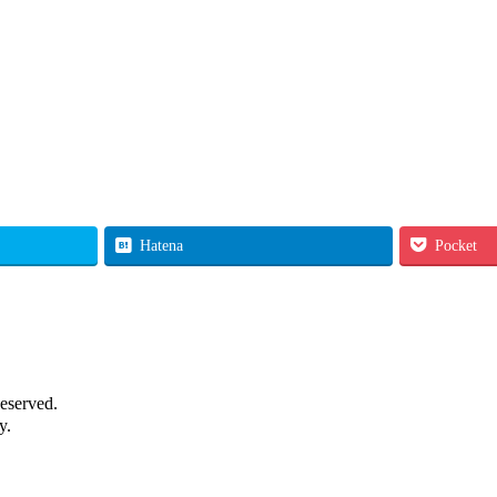
Hatena
Pocket
eserved.
y.