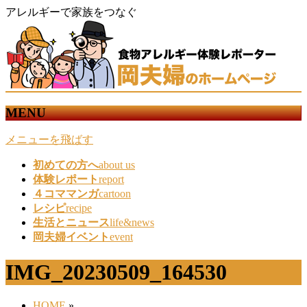
アレルギーで家族をつなぐ
MENU
メニューを飛ばす
初めての方へ
about us
体験レポート
report
４コママンガ
cartoon
レシピ
recipe
生活とニュース
life&news
岡夫婦イベント
event
IMG_20230509_164530
HOME
»