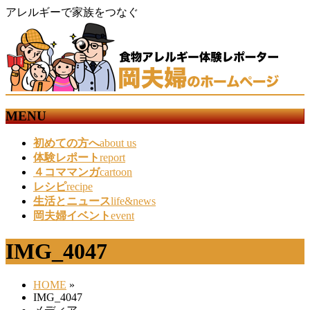
アレルギーで家族をつなぐ
MENU
メ
初めての方へ
about us
ニ
体験レポート
report
ュ
４コママンガ
cartoon
ー
レシピ
recipe
を
生活とニュース
life&news
飛
岡夫婦イベント
event
ば
す
IMG_4047
HOME
»
IMG_4047