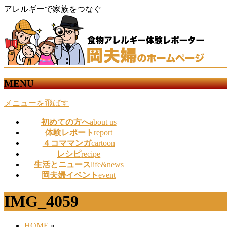
アレルギーで家族をつなぐ
MENU
メニューを飛ばす
初めての方へ
about us
体験レポート
report
４コママンガ
cartoon
レシピ
recipe
生活とニュース
life&news
岡夫婦イベント
event
IMG_4059
HOME
»