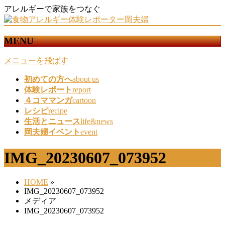
アレルギーで家族をつなぐ
MENU
メニューを飛ばす
初めての方へ
about us
体験レポート
report
４コママンガ
cartoon
レシピ
recipe
生活とニュース
life&news
岡夫婦イベント
event
IMG_20230607_073952
HOME
»
IMG_20230607_073952
メディア
IMG_20230607_073952