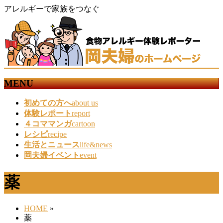
アレルギーで家族をつなぐ
MENU
メ
初めての方へ
about us
ニ
体験レポート
report
ュ
４コママンガ
cartoon
ー
レシピ
recipe
を
生活とニュース
life&news
飛
岡夫婦イベント
event
ば
す
薬
HOME
»
薬