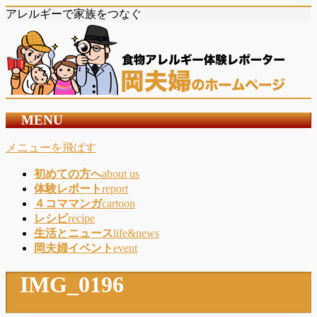
アレルギーで家族をつなぐ
MENU
メニューを飛ばす
初めての方へ
about us
体験レポート
report
４コママンガ
cartoon
レシピ
recipe
生活とニュース
life&news
岡夫婦イベント
event
IMG_0196