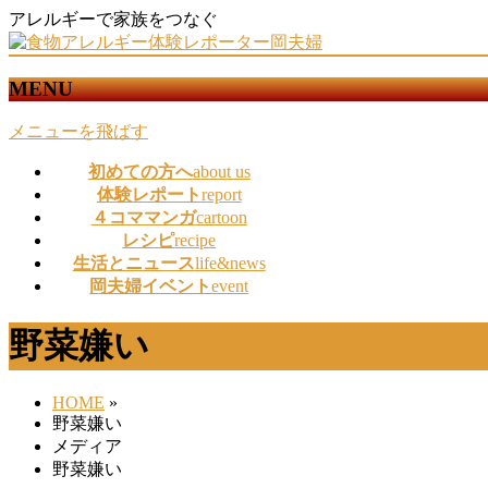
アレルギーで家族をつなぐ
MENU
メニューを飛ばす
初めての方へ
about us
体験レポート
report
４コママンガ
cartoon
レシピ
recipe
生活とニュース
life&news
岡夫婦イベント
event
野菜嫌い
HOME
»
野菜嫌い
メディア
野菜嫌い