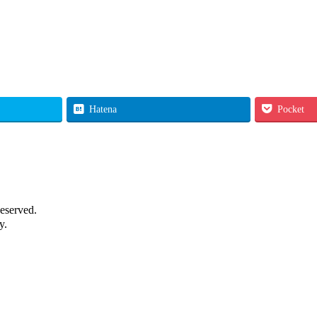
Hatena
Pocket
eserved.
y.