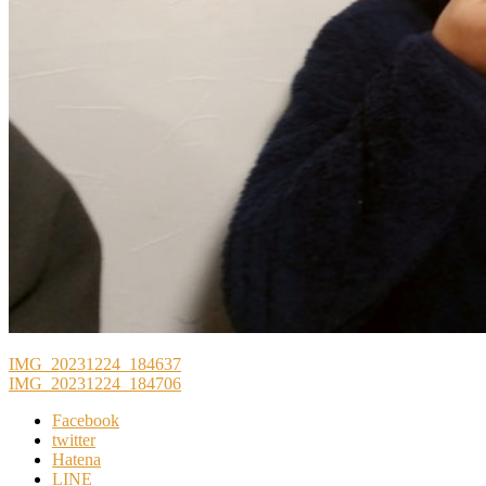
IMG_20231224_184637
IMG_20231224_184706
Facebook
twitter
Hatena
LINE