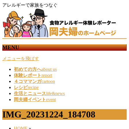
アレルギーで家族をつなぐ
MENU
メニューを飛ばす
初めての方へ
about us
体験レポート
report
４コママンガ
cartoon
レシピ
recipe
生活とニュース
life&news
岡夫婦イベント
event
IMG_20231224_184708
HOME
»