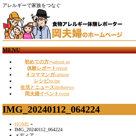
アレルギーで家族をつなぐ
MENU
メ
初めての方へ
about us
ニ
体験レポート
report
ュ
４コママンガ
cartoon
ー
レシピ
recipe
を
生活とニュース
life&news
飛
岡夫婦イベント
event
ば
す
IMG_20240112_064224
HOME
»
IMG_20240112_064224
メディア