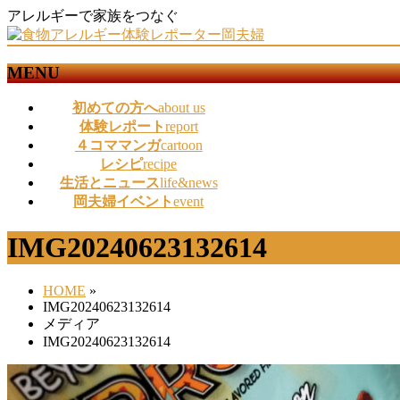
アレルギーで家族をつなぐ
MENU
メ
初めての方へ
about us
ニ
体験レポート
report
ュ
４コママンガ
cartoon
ー
レシピ
recipe
を
生活とニュース
life&news
飛
岡夫婦イベント
event
ば
す
IMG20240623132614
HOME
»
IMG20240623132614
メディア
IMG20240623132614