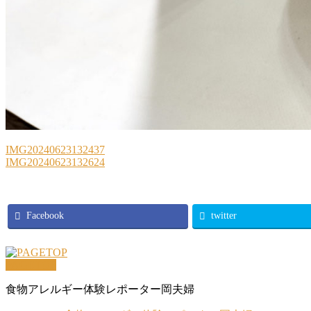
IMG20240623132437
IMG20240623132624
Facebook
twitter
PAGETOP
食物アレルギー体験レポーター岡夫婦