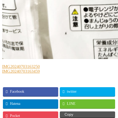
IMG20240703163250
IMG20240703163459
Facebook
twitter
Hatena
LINE
Copy
Pocket