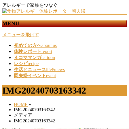
アレルギーで家族をつなぐ
MENU
メニューを飛ばす
初めての方へ
about us
体験レポート
report
４コママンガ
cartoon
レシピ
recipe
生活とニュース
life&news
岡夫婦イベント
event
IMG20240703163342
HOME
»
IMG20240703163342
メディア
IMG20240703163342