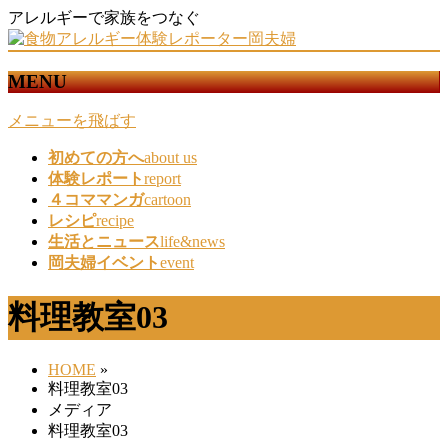
アレルギーで家族をつなぐ
MENU
メニューを飛ばす
初めての方へ
about us
体験レポート
report
４コママンガ
cartoon
レシピ
recipe
生活とニュース
life&news
岡夫婦イベント
event
料理教室03
HOME
»
料理教室03
メディア
料理教室03