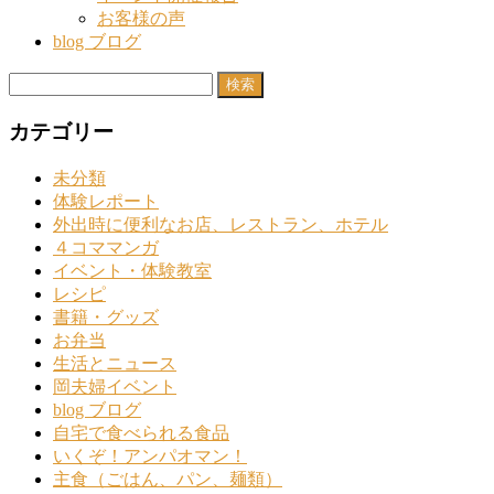
お客様の声
blog ブログ
検
索:
カテゴリー
未分類
体験レポート
外出時に便利なお店、レストラン、ホテル
４コママンガ
イベント・体験教室
レシピ
書籍・グッズ
お弁当
生活とニュース
岡夫婦イベント
blog ブログ
自宅で食べられる食品
いくぞ！アンパオマン！
主食（ごはん、パン、麺類）