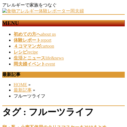
アレルギーで家族をつなぐ
MENU
メ
初めての方へ
about us
ニ
体験レポート
report
ュ
４コママンガ
cartoon
ー
レシピ
recipe
を
生活とニュース
life&news
飛
岡夫婦イベント
event
ば
最新記事
す
HOME
»
最新記事
»
フルーツライフ
タグ : フルーツライフ