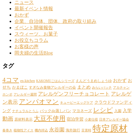
ニュース
最新イベント情報
おかず
企業、自治体、団体、政府の取り組み
イベント開催報告
スウィーツ、お菓子
お役立ちコラム
お客様の声
岡夫婦の生活Blog
タグ
4コマ
おかず
お
en-kitchen
えんどうまめしょうゆ
KAKOMUごはんシリーズ
まとめ
せち
かまぼこ
すぎなみ食物アレルギーの会
みらいバッチ
アカチャン
アレルゲンフリーチョコレート
アレルゲ
ホンポ
アレルギー週間
アンパオマン
ン表示
クラウドファンディ
キューピーエッグケア
レシピ
ング
入学
パックde蒸しパン
マヨネーズ
入園
ナチュラルとうふ
大豆不使用
動画
宿泊学習
原材料表示
小麦仕様
日本アレルギー協会
特定原材
永谷園
海外旅行
春巻き
植物性アイス
機内持込
災害時