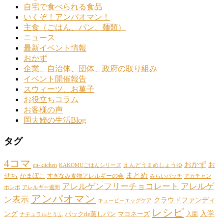
自宅で食べられる食品
いくぞ！アンパオマン！
主食（ごはん、パン、麺類）
ニュース
最新イベント情報
おかず
企業、自治体、団体、政府の取り組み
イベント開催報告
スウィーツ、お菓子
お役立ちコラム
お客様の声
岡夫婦の生活Blog
タグ
4コマ
おかず
お
en-kitchen
えんどうまめしょうゆ
KAKOMUごはんシリーズ
まとめ
せち
かまぼこ
すぎなみ食物アレルギーの会
みらいバッチ
アカチャン
アレルゲンフリーチョコレート
アレルゲ
ホンポ
アレルギー週間
アンパオマン
ン表示
クラウドファンディ
キューピーエッグケア
レシピ
ング
入学
パックde蒸しパン
マヨネーズ
入園
ナチュラルとうふ