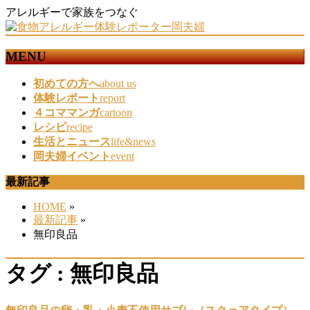
アレルギーで家族をつなぐ
MENU
メ
初めての方へ
about us
ニ
体験レポート
report
ュ
４コママンガ
cartoon
ー
レシピ
recipe
を
生活とニュース
life&news
飛
岡夫婦イベント
event
ば
最新記事
す
HOME
»
最新記事
»
無印良品
タグ : 無印良品