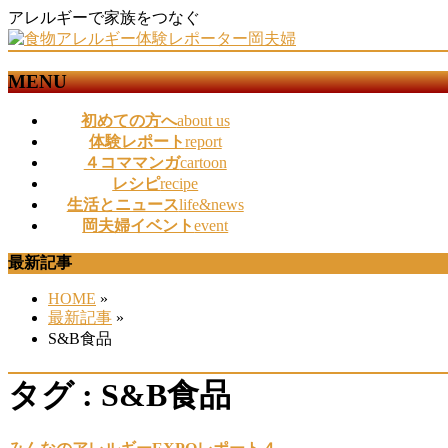
アレルギーで家族をつなぐ
MENU
メ
初めての方へ
about us
ニ
体験レポート
report
ュ
４コママンガ
cartoon
ー
レシピ
recipe
を
生活とニュース
life&news
飛
岡夫婦イベント
event
ば
最新記事
す
HOME
»
最新記事
»
S&B食品
タグ : S&B食品