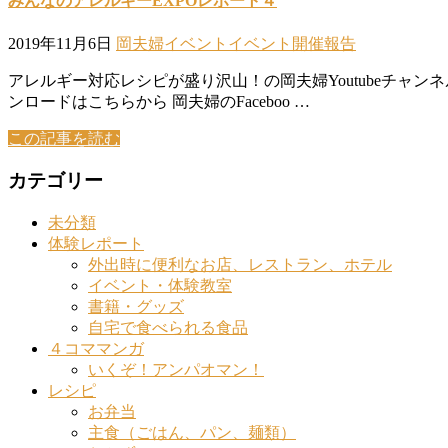
みんなのアレルギーEXPOレポート４
2019年11月6日
岡夫婦イベント
イベント開催報告
アレルギー対応レシピが盛り沢山！の岡夫婦Youtubeチャ
ンロードはこちらから 岡夫婦のFaceboo …
この記事を読む
カテゴリー
未分類
体験レポート
外出時に便利なお店、レストラン、ホテル
イベント・体験教室
書籍・グッズ
自宅で食べられる食品
４コママンガ
いくぞ！アンパオマン！
レシピ
お弁当
主食（ごはん、パン、麺類）