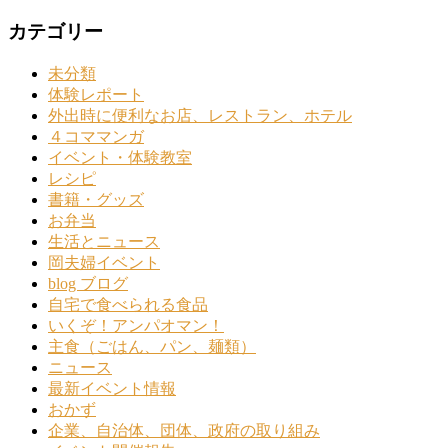
カテゴリー
未分類
体験レポート
外出時に便利なお店、レストラン、ホテル
４コママンガ
イベント・体験教室
レシピ
書籍・グッズ
お弁当
生活とニュース
岡夫婦イベント
blog ブログ
自宅で食べられる食品
いくぞ！アンパオマン！
主食（ごはん、パン、麺類）
ニュース
最新イベント情報
おかず
企業、自治体、団体、政府の取り組み