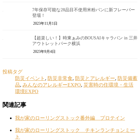
7年保存可能な28品目不使用米粉パンに新フレーバー
登場！
2023年11月1日
【超楽しい！】時東ぁみのBOUSAIキャラバン in 三井
アウトレットパーク横浜
2023年9月4日
投稿タグ
防災イベント
,
防災非常食
,
防災とアレルギー
,
防災備蓄
品
,
みんなのアレルギーEXPO
,
災害時の住環境・生活
環境EXPO
関連記事
我が家のローリングストック番外編 プロテイン
我が家のローリングストック チキンランチョンミー
ト