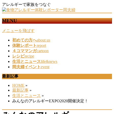
アレルギーで家族をつなぐ
MENU
メニューを飛ばす
初めての方へ
about us
体験レポート
report
４コママンガ
cartoon
レシピ
recipe
生活とニュース
life&news
岡夫婦イベント
event
最新記事
HOME
»
最新記事
»
生活とニュース
»
みんなのアレルギーEXPO2020開催決定！