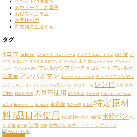
イベント開催報告
スウィーツ、お菓子
お役立ちコラム
お客様の声
岡夫婦の生活Blog
タグ
4コマ
おかず
お
en-kitchen
えんどうまめしょうゆ
KAKOMUごはんシリーズ
まとめ
せち
かまぼこ
すぎなみ食物アレルギーの会
みらいバッチ
アカチャン
アレルゲンフリーチョコレート
アレルゲ
ホンポ
アレルギー週間
アンパオマン
ン表示
クラウドファンディ
キューピーエッグケア
レシピ
ング
入学
パックde蒸しパン
マヨネーズ
入園
ナチュラルとうふ
大豆不使用
動画
宿泊学習
原材料表示
小麦仕様
日本アレルギー協会
特定原材
永谷園
海外旅行
春巻き
植物性アイス
機内持込
災害時
料7品目不使用
米粉パン
特定原材料8品目
相模屋
紀
誤食
給食
食物アレルギーヒアリングシート
文
進級
航空便
PAGETOP