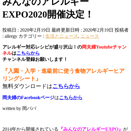
みんなのアレルギー
EXPO2020開催決定！
投稿日 : 2020年2月19日
最終更新日時 : 2020年2月19日
投稿者
:
allergy
カテゴリー :
生活とニュース
,
ニュース
アレルギー対応レシピが盛り沢山！の
岡夫婦Youtubeチャン
ネル
は
こちらから
チャンネル登録お願いします！
『入園・入学・進級前に使う食物アレルギーヒア
リングシート』
無料ダウンロードは
こちらから
岡夫婦のFacebookページ
は
こちらから
written by 岡パパ
2014年から開催されている
『みんなのアレルギーEXPO』
が