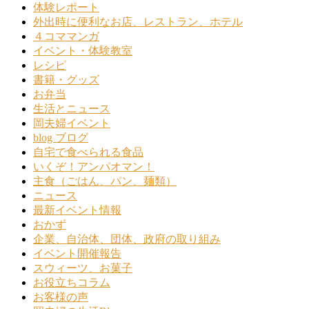
体験レポート
外出時に便利なお店、レストラン、ホテル
４コママンガ
イベント・体験教室
レシピ
書籍・グッズ
お弁当
生活とニュース
岡夫婦イベント
blog ブログ
自宅で食べられる食品
いくぞ！アンパオマン！
主食（ごはん、パン、麺類）
ニュース
最新イベント情報
おかず
企業、自治体、団体、政府の取り組み
イベント開催報告
スウィーツ、お菓子
お役立ちコラム
お客様の声