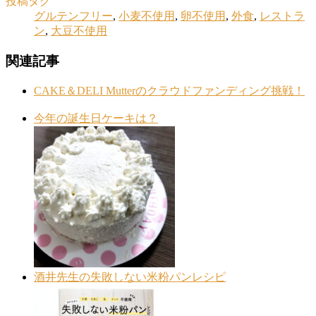
投稿タグ
グルテンフリー
,
小麦不使用
,
卵不使用
,
外食
,
レストラ
ン
,
大豆不使用
関連記事
CAKE＆DELI Mutterのクラウドファンディング挑戦！
今年の誕生日ケーキは？
酒井先生の失敗しない米粉パンレシピ