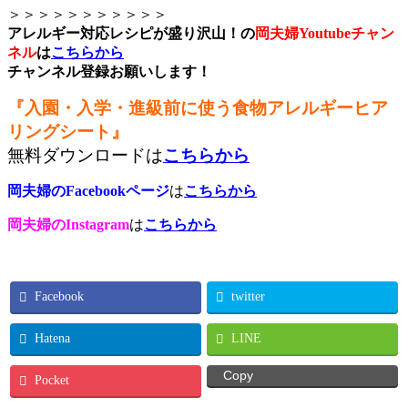
＞＞＞＞＞＞＞＞＞＞＞
アレルギー対応レシピが盛り沢山！の
岡夫婦Youtubeチャン
ネル
は
こちらから
チャンネル登録お願いします！
『入園・入学・進級前に使う食物アレルギーヒア
リングシート』
無料ダウンロードは
こちらから
岡夫婦のFacebookページ
は
こちらから
岡夫婦のInstagram
は
こちらから
Facebook
twitter
Hatena
LINE
Copy
Pocket