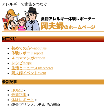
アレルギーで家族をつなぐ
MENU
メ
初めての方へ
about us
ニ
体験レポート
report
ュ
４コママンガ
cartoon
ー
レシピ
recipe
を
生活とニュース
life&news
飛
岡夫婦イベント
event
ば
最新記事
す
HOME
»
最新記事
»
体験レポート
»
鎌倉プリンスホテルでの朝食