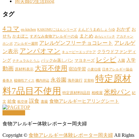
岡夫婦の生活Blog
タグ
4コマ
おかず
お
en-kitchen
えんどうまめしょうゆ
KAKOMUごはんシリーズ
まとめ
せち
かまぼこ
すぎなみ食物アレルギーの会
みらいバッチ
アカチャン
アレルゲンフリーチョコレート
アレルゲ
ホンポ
アレルギー週間
アンパオマン
ン表示
クラウドファンディ
キューピーエッグケア
レシピ
ング
入学
パックde蒸しパン
マヨネーズ
入園
ナチュラルとうふ
大豆不使用
動画
宿泊学習
原材料表示
小麦仕様
日本アレルギー協会
特定原材
永谷園
海外旅行
春巻き
植物性アイス
機内持込
災害時
料7品目不使用
米粉パン
特定原材料8品目
相模屋
紀
誤食
給食
食物アレルギーヒアリングシート
文
進級
航空便
PAGETOP
食物アレルギー体験レポーター岡夫婦
Copyright ©
食物アレルギー体験レポーター岡夫婦
All Rights