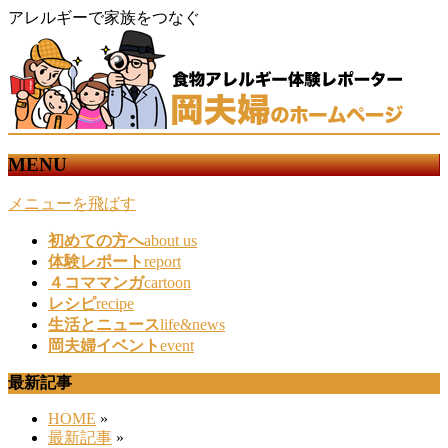
アレルギーで家族をつなぐ
MENU
メニューを飛ばす
初めての方へ
about us
体験レポート
report
４コママンガ
cartoon
レシピ
recipe
生活とニュース
life&news
岡夫婦イベント
event
最新記事
HOME
»
最新記事
»