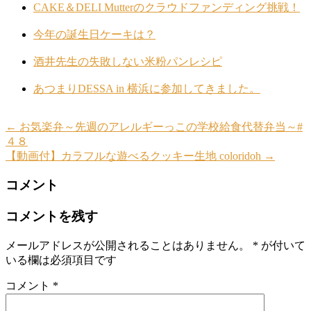
CAKE＆DELI Mutterのクラウドファンディング挑戦！
今年の誕生日ケーキは？
酒井先生の失敗しない米粉パンレシピ
あつまりDESSA in 横浜に参加してきました。
←
お気楽弁～先週のアレルギーっこの学校給食代替弁当～#
４８
【動画付】カラフルな遊べるクッキー生地 coloridoh
→
コメント
コメントを残す
メールアドレスが公開されることはありません。
*
が付いて
いる欄は必須項目です
コメント
*