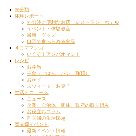
未分類
体験レポート
外出時に便利なお店、レストラン、ホテル
イベント・体験教室
書籍・グッズ
自宅で食べられる食品
４コママンガ
いくぞ！アンパオマン！
レシピ
お弁当
主食（ごはん、パン、麺類）
おかず
スウィーツ、お菓子
生活とニュース
ニュース
企業、自治体、団体、政府の取り組み
お役立ちコラム
岡夫婦の生活Blog
岡夫婦イベント
最新イベント情報