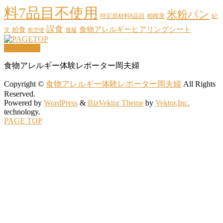
料7品目不使用
米粉パン
特定原材料8品目
相模屋
紀
誤食
給食
食物アレルギーヒアリングシート
文
進級
航空便
PAGETOP
食物アレルギー体験レポーター岡夫婦
Copyright ©
食物アレルギー体験レポーター岡夫婦
All Rights
Reserved.
Powered by
WordPress
&
BizVektor Theme
by
Vektor,Inc.
technology.
PAGE TOP