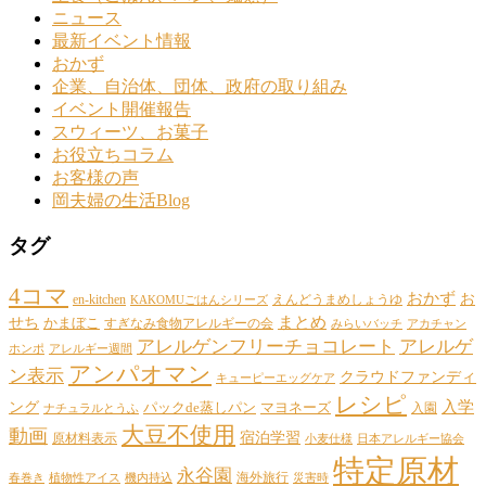
ニュース
最新イベント情報
おかず
企業、自治体、団体、政府の取り組み
イベント開催報告
スウィーツ、お菓子
お役立ちコラム
お客様の声
岡夫婦の生活Blog
タグ
4コマ
おかず
お
en-kitchen
えんどうまめしょうゆ
KAKOMUごはんシリーズ
まとめ
せち
かまぼこ
すぎなみ食物アレルギーの会
みらいバッチ
アカチャン
アレルゲンフリーチョコレート
アレルゲ
ホンポ
アレルギー週間
アンパオマン
ン表示
クラウドファンディ
キューピーエッグケア
レシピ
ング
入学
パックde蒸しパン
マヨネーズ
入園
ナチュラルとうふ
大豆不使用
動画
宿泊学習
原材料表示
小麦仕様
日本アレルギー協会
特定原材
永谷園
海外旅行
春巻き
植物性アイス
機内持込
災害時