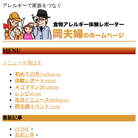
アレルギーで家族をつなぐ
MENU
メニューを飛ばす
初めての方へ
about us
体験レポート
report
４コママンガ
cartoon
レシピ
recipe
生活とニュース
life&news
岡夫婦イベント
event
最新記事
HOME
»
最新記事
»