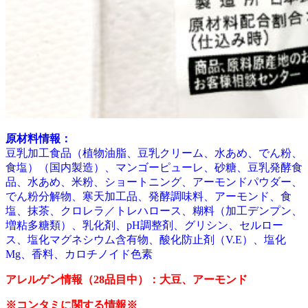
原材料情報：
豆乳加工食品（植物油脂、豆乳クリーム、水あめ、でん粉、
食塩）（国内製造）、マンゴーピューレ、砂糖、豆乳発酵食
品、水あめ、米粉、ショートニング、アーモンドパウダー、
でん粉分解物、寒天加工品、発酵調味料、アーモンド、食
塩、抹茶、クロレラ／トレハロース、糊料（加工デンプン、
増粘多糖類）、乳化剤、pH調整剤、グリシン、セルロー
ス、塩化マグネシウム含有物、酸化防止剤（V.E）、塩化
Mg、香料、カロチノイド色素
アレルゲン情報（28品目中）：大豆、アーモンド
※コンタミに関する情報※