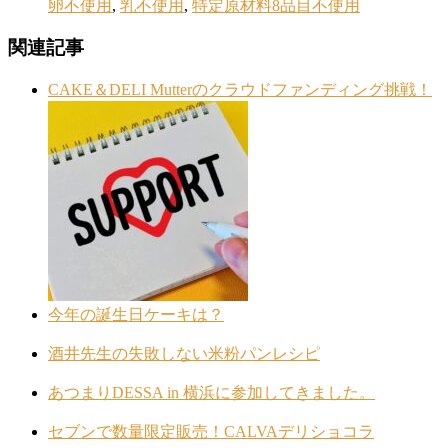
卵不使用
,
乳不使用
,
特定原材料8品目不使用
関連記事
CAKE＆DELI Mutterのクラウドファンディング挑戦！
今年の誕生日ケーキは？
酒井先生の失敗しない米粉パンレシピ
あつまりDESSA in 横浜に参加してきました。
セブンで数量限定販売！CALVAデリショコラ