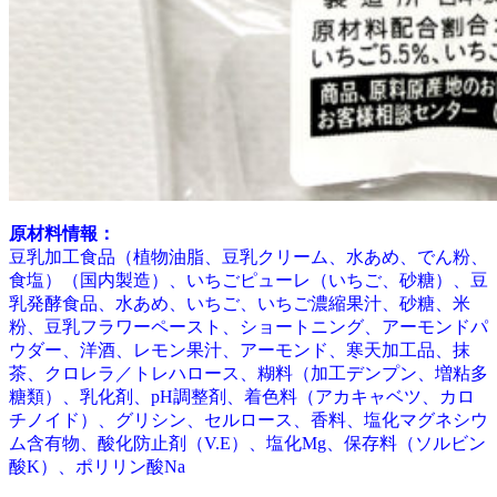
原材料情報：
豆乳加工食品（植物油脂、豆乳クリーム、水あめ、でん粉、
食塩）（国内製造）、いちごピューレ（いちご、砂糖）、豆
乳発酵食品、水あめ、いちご、いちご濃縮果汁、砂糖、米
粉、豆乳フラワーペースト、ショートニング、アーモンドパ
ウダー、洋酒、レモン果汁、アーモンド、寒天加工品、抹
茶、クロレラ／トレハロース、糊料（加工デンプン、増粘多
糖類）、乳化剤、pH調整剤、着色料（アカキャベツ、カロ
チノイド）、グリシン、セルロース、香料、塩化マグネシウ
ム含有物、酸化防止剤（V.E）、塩化Mg、保存料（ソルビン
酸K）、ポリリン酸Na