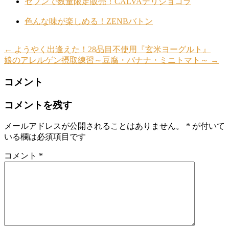
セブンで数量限定販売！CALVAデリショコラ
色んな味が楽しめる！ZENBバトン
←
ようやく出逢えた！28品目不使用『玄米ヨーグルト』
娘のアレルゲン摂取練習～豆腐・バナナ・ミニトマト～
→
コメント
コメントを残す
メールアドレスが公開されることはありません。
*
が付いて
いる欄は必須項目です
コメント
*