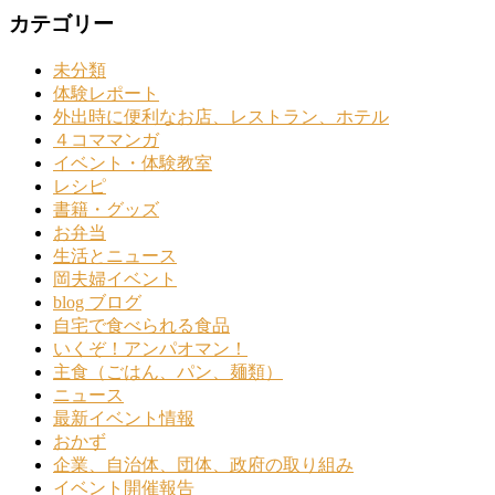
カテゴリー
未分類
体験レポート
外出時に便利なお店、レストラン、ホテル
４コママンガ
イベント・体験教室
レシピ
書籍・グッズ
お弁当
生活とニュース
岡夫婦イベント
blog ブログ
自宅で食べられる食品
いくぞ！アンパオマン！
主食（ごはん、パン、麺類）
ニュース
最新イベント情報
おかず
企業、自治体、団体、政府の取り組み
イベント開催報告