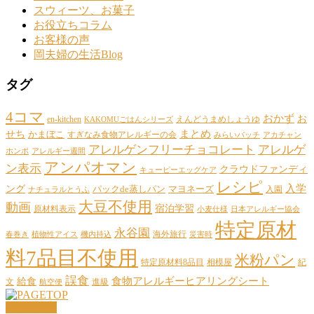
スウィーツ、お菓子
お役立ちコラム
お客様の声
岡夫婦の生活Blog
タグ
4コマ
おかず
お
en-kitchen
えんどうまめしょうゆ
KAKOMUごはんシリーズ
まとめ
せち
かまぼこ
すぎなみ食物アレルギーの会
みらいバッチ
アカチャン
アレルゲンフリーチョコレート
アレルゲ
ホンポ
アレルギー週間
アンパオマン
ン表示
クラウドファンディ
キューピーエッグケア
レシピ
ング
入学
パックde蒸しパン
マヨネーズ
入園
ナチュラルとうふ
大豆不使用
動画
宿泊学習
原材料表示
小麦仕様
日本アレルギー協会
特定原材
永谷園
海外旅行
春巻き
植物性アイス
機内持込
災害時
料7品目不使用
米粉パン
特定原材料8品目
相模屋
紀
誤食
給食
食物アレルギーヒアリングシート
文
進級
航空便
PAGETOP