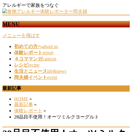
アレルギーで家族をつなぐ
MENU
メニューを飛ばす
初めての方へ
about us
体験レポート
report
４コママンガ
cartoon
レシピ
recipe
生活とニュース
life&news
岡夫婦イベント
event
最新記事
HOME
»
最新記事
»
体験レポート
»
28品目不使用！オーツミルクヨーグルト