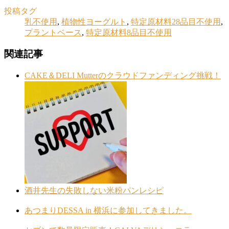
投稿タグ
乳不使用
,
植物性ヨーグルト
,
特定原材料28品目不使用
,
プラントベース
,
特定原材料8品目不使用
関連記事
CAKE＆DELI Mutterのクラウドファンディング挑戦！
酒井先生の失敗しない米粉パンレシピ
あつまりDESSA in 横浜に参加してきました。