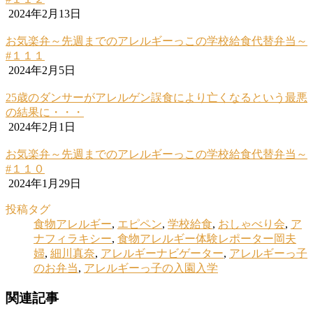
2024年2月13日
お気楽弁～先週までのアレルギーっこの学校給食代替弁当～
#１１１
2024年2月5日
25歳のダンサーがアレルゲン誤食により亡くなるという最悪
の結果に・・・
2024年2月1日
お気楽弁～先週までのアレルギーっこの学校給食代替弁当～
#１１０
2024年1月29日
投稿タグ
食物アレルギー
,
エピペン
,
学校給食
,
おしゃべり会
,
ア
ナフィラキシー
,
食物アレルギー体験レポーター岡夫
婦
,
細川真奈
,
アレルギーナビゲーター
,
アレルギーっ子
のお弁当
,
アレルギーっ子の入園入学
関連記事