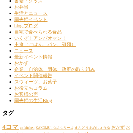
書籍・グッズ
お弁当
生活とニュース
岡夫婦イベント
blog ブログ
自宅で食べられる食品
いくぞ！アンパオマン！
主食（ごはん、パン、麺類）
ニュース
最新イベント情報
おかず
企業、自治体、団体、政府の取り組み
イベント開催報告
スウィーツ、お菓子
お役立ちコラム
お客様の声
岡夫婦の生活Blog
タグ
4コマ
おかず
お
en-kitchen
えんどうまめしょうゆ
KAKOMUごはんシリーズ