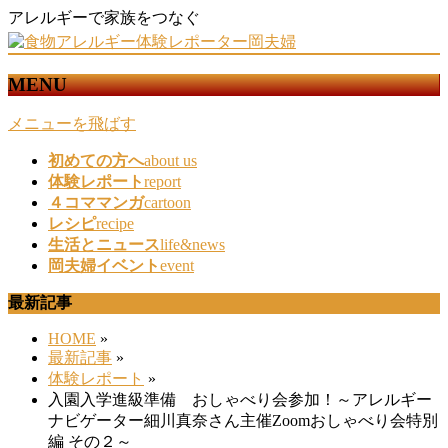
アレルギーで家族をつなぐ
MENU
メニューを飛ばす
初めての方へ
about us
体験レポート
report
４コママンガ
cartoon
レシピ
recipe
生活とニュース
life&news
岡夫婦イベント
event
最新記事
HOME
»
最新記事
»
体験レポート
»
入園入学進級準備 おしゃべり会参加！～アレルギー
ナビゲーター細川真奈さん主催Zoomおしゃべり会特別
編 その２～