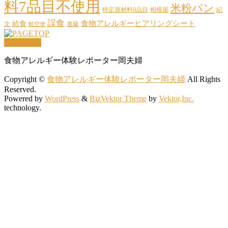
料7品目不使用
米粉パン
特定原材料8品目
相模屋
紀
誤食
給食
食物アレルギーヒアリングシート
文
進級
航空便
PAGETOP
食物アレルギー体験レポーター岡夫婦
Copyright ©
食物アレルギー体験レポーター岡夫婦
All Rights
Reserved.
Powered by
WordPress
&
BizVektor Theme
by
Vektor,Inc.
technology.