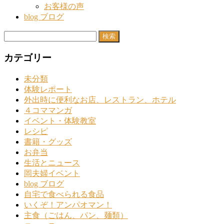
お客様の声
blog ブログ
検
索:
カテゴリー
未分類
体験レポート
外出時に便利なお店、レストラン、ホテル
４コママンガ
イベント・体験教室
レシピ
書籍・グッズ
お弁当
生活とニュース
岡夫婦イベント
blog ブログ
自宅で食べられる食品
いくぞ！アンパオマン！
主食（ごはん、パン、麺類）