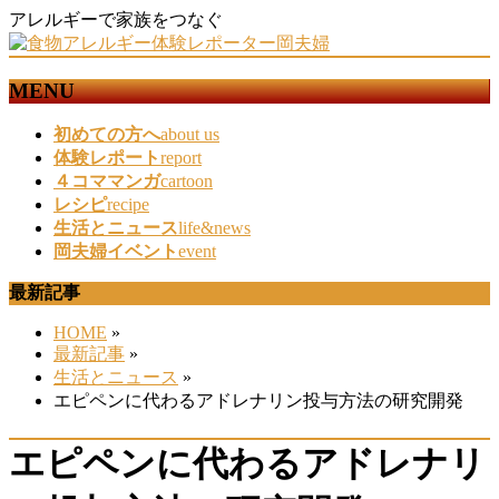
アレルギーで家族をつなぐ
MENU
メ
初めての方へ
about us
ニ
体験レポート
report
ュ
４コママンガ
cartoon
ー
レシピ
recipe
を
生活とニュース
life&news
飛
岡夫婦イベント
event
ば
最新記事
す
HOME
»
最新記事
»
生活とニュース
»
エピペンに代わるアドレナリン投与方法の研究開発
エピペンに代わるアドレナリ