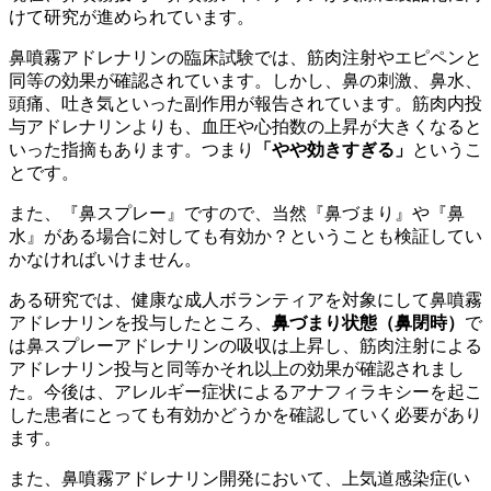
けて研究が進められています。
鼻噴霧アドレナリンの臨床試験では、筋肉注射やエピペンと
同等の効果が確認されています。しかし、鼻の刺激、鼻水、
頭痛、吐き気といった副作用が報告されています。筋肉内投
与アドレナリンよりも、血圧や心拍数の上昇が大きくなると
いった指摘もあります。つまり
「やや効きすぎる」
というこ
とです。
また、『鼻スプレー』ですので、当然『鼻づまり』や『鼻
水』がある場合に対しても有効か？ということも検証してい
かなければいけません。
ある研究では、健康な成人ボランティアを対象にして鼻噴霧
アドレナリンを投与したところ、
鼻づまり状態（鼻閉時）
で
は鼻スプレーアドレナリンの吸収は上昇し、筋肉注射による
アドレナリン投与と同等かそれ以上の効果が確認されまし
た。今後は、アレルギー症状によるアナフィラキシーを起こ
した患者にとっても有効かどうかを確認していく必要があり
ます。
また、鼻噴霧アドレナリン開発において、上気道感染症(い