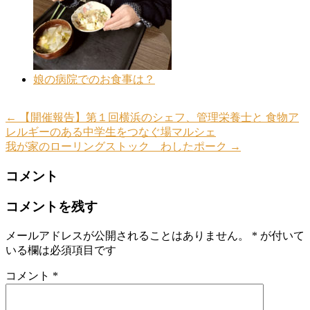
娘の病院でのお食事は？
←
【開催報告】第１回横浜のシェフ、管理栄養士と 食物ア
レルギーのある中学生をつなぐ場マルシェ
我が家のローリングストック わしたポーク
→
コメント
コメントを残す
メールアドレスが公開されることはありません。
*
が付いて
いる欄は必須項目です
コメント
*