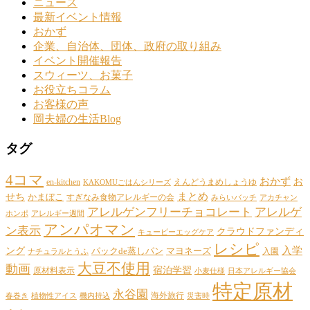
ニュース
最新イベント情報
おかず
企業、自治体、団体、政府の取り組み
イベント開催報告
スウィーツ、お菓子
お役立ちコラム
お客様の声
岡夫婦の生活Blog
タグ
4コマ
おかず
お
en-kitchen
えんどうまめしょうゆ
KAKOMUごはんシリーズ
まとめ
せち
かまぼこ
すぎなみ食物アレルギーの会
みらいバッチ
アカチャン
アレルゲンフリーチョコレート
アレルゲ
ホンポ
アレルギー週間
アンパオマン
ン表示
クラウドファンディ
キューピーエッグケア
レシピ
ング
入学
パックde蒸しパン
マヨネーズ
入園
ナチュラルとうふ
大豆不使用
動画
宿泊学習
原材料表示
小麦仕様
日本アレルギー協会
特定原材
永谷園
海外旅行
春巻き
植物性アイス
機内持込
災害時