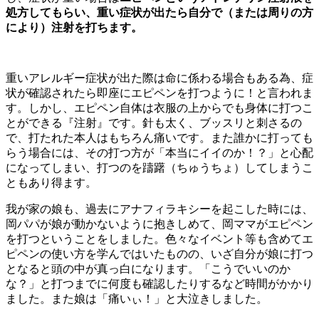
処方してもらい、重い症状が出たら自分で（または周りの方
により）注射を打ちます。
重いアレルギー症状が出た際は命に係わる場合もある為、症
状が確認されたら即座にエピペンを打つように！と言われま
す。しかし、エピペン自体は衣服の上からでも身体に打つこ
とができる『注射』です。針も太く、ブッスリと刺さるの
で、打たれた本人はもちろん痛いです。また誰かに打っても
らう場合には、その打つ方が「本当にイイのか！？」と心配
になってしまい、打つのを躊躇（ちゅうちょ）してしまうこ
ともあり得ます。
我が家の娘も、過去にアナフィラキシーを起こした時には、
岡パパが娘が動かないように抱きしめて、岡ママがエピペン
を打つということをしました。色々なイベント等も含めてエ
ピペンの使い方を学んではいたものの、いざ自分が娘に打つ
となると頭の中が真っ白になります。「こうでいいのか
な？」と打つまでに何度も確認したりするなど時間がかかり
ました。また娘は「痛いぃ！」と大泣きしました。