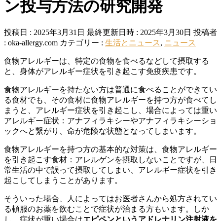
ン投与方法の研究開発
投稿日 : 2025年3月31日
最終更新日時 : 2025年3月30日
投稿者
:
oka-allergy.com
カテゴリー :
生活とニュース
,
ニュース
食物アレルギーは、特定の食物を食べるなどして摂取する
と、身体がアレルギー症状を引き起こす免疫疾患です。
食物アレルギーを持たない方は普通に食べることができてい
る食材でも、その食材に食物アレルギーを持つ方が食べてし
まうと、アレルギー症状を引き起こし、場合によっては重い
アレルギー症状：アナフィラキシーやアナフィラキシーショ
ックへと繋がり、命が危険な状態となってしまいます。
食物アレルギーを持つ方の基本的な対策は、食物アレルギー
を引き起こす食材：アレルゲンを摂取しないことですが、日
常生活の中で誤って摂取してしまい、アレルギー症状を引き
起こしてしまうことがあります。
そういった場合、人によってはお医者さんから処方されてい
る頓服のお薬を飲むことで症状が治まる方もいます。しか
し、症状が重い場合は
エピペンというアドレナリン注射液を