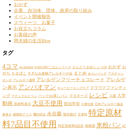
おかず
企業、自治体、団体、政府の取り組み
イベント開催報告
スウィーツ、お菓子
お役立ちコラム
お客様の声
岡夫婦の生活Blog
タグ
4コマ
おかず
お
en-kitchen
えんどうまめしょうゆ
KAKOMUごはんシリーズ
まとめ
せち
かまぼこ
すぎなみ食物アレルギーの会
みらいバッチ
アカチャン
アレルゲンフリーチョコレート
アレルゲ
ホンポ
アレルギー週間
アンパオマン
ン表示
クラウドファンディ
キューピーエッグケア
レシピ
ング
入学
パックde蒸しパン
マヨネーズ
入園
ナチュラルとうふ
大豆不使用
動画
宿泊学習
原材料表示
小麦仕様
日本アレルギー協会
特定原材
永谷園
海外旅行
春巻き
植物性アイス
機内持込
災害時
料7品目不使用
米粉パン
特定原材料8品目
相模屋
紀