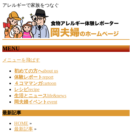
アレルギーで家族をつなぐ
MENU
メニューを飛ばす
初めての方へ
about us
体験レポート
report
４コママンガ
cartoon
レシピ
recipe
生活とニュース
life&news
岡夫婦イベント
event
最新記事
HOME
»
最新記事
»