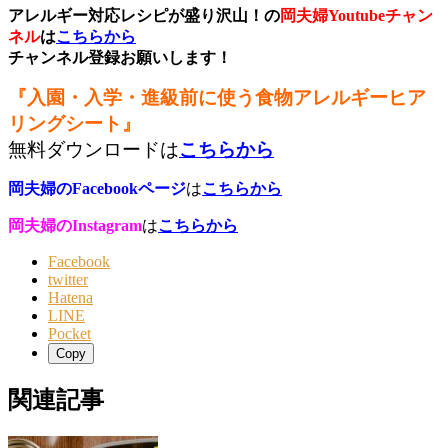
アレルギー対応レシピが盛り沢山！の
岡夫婦Youtubeチャン
ネル
は
こちらから
チャンネル登録お願いします！
『入園・入学・進級前に使う食物アレルギーヒア
リングシート』
無料ダウンロードは
こちらから
岡夫婦のFacebookページ
は
こちらから
岡夫婦のInstagram
は
こちらから
Facebook
twitter
Hatena
LINE
Pocket
Copy
関連記事