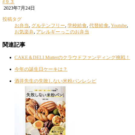
#９３
2023年7月24日
投稿タグ
お弁当
,
グルテンフリー
,
学校給食
,
代替給食
,
Youtube
,
お気楽弁
,
アレルギーっこのお弁当
関連記事
CAKE＆DELI Mutterのクラウドファンディング挑戦！
今年の誕生日ケーキは？
酒井先生の失敗しない米粉パンレシピ