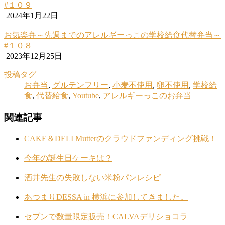
#１０９
2024年1月22日
お気楽弁～先週までのアレルギーっこの学校給食代替弁当～
#１０８
2023年12月25日
投稿タグ
お弁当
,
グルテンフリー
,
小麦不使用
,
卵不使用
,
学校給
食
,
代替給食
,
Youtube
,
アレルギーっこのお弁当
関連記事
CAKE＆DELI Mutterのクラウドファンディング挑戦！
今年の誕生日ケーキは？
酒井先生の失敗しない米粉パンレシピ
あつまりDESSA in 横浜に参加してきました。
セブンで数量限定販売！CALVAデリショコラ