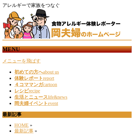
アレルギーで家族をつなぐ
MENU
メニューを飛ばす
初めての方へ
about us
体験レポート
report
４コママンガ
cartoon
レシピ
recipe
生活とニュース
life&news
岡夫婦イベント
event
最新記事
HOME
»
最新記事
»