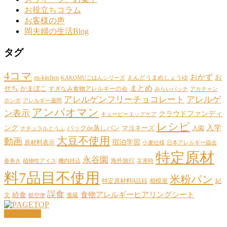
お役立ちコラム
お客様の声
岡夫婦の生活Blog
タグ
4コマ
おかず
お
en-kitchen
えんどうまめしょうゆ
KAKOMUごはんシリーズ
まとめ
せち
かまぼこ
すぎなみ食物アレルギーの会
みらいバッチ
アカチャン
アレルゲンフリーチョコレート
アレルゲ
ホンポ
アレルギー週間
アンパオマン
ン表示
クラウドファンディ
キューピーエッグケア
レシピ
ング
入学
パックde蒸しパン
マヨネーズ
入園
ナチュラルとうふ
大豆不使用
動画
宿泊学習
原材料表示
小麦仕様
日本アレルギー協会
特定原材
永谷園
海外旅行
春巻き
植物性アイス
機内持込
災害時
料7品目不使用
米粉パン
特定原材料8品目
相模屋
紀
誤食
給食
食物アレルギーヒアリングシート
文
進級
航空便
PAGETOP