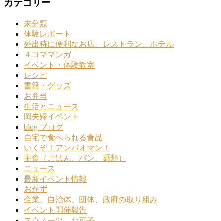
カテゴリー
未分類
体験レポート
外出時に便利なお店、レストラン、ホテル
４コママンガ
イベント・体験教室
レシピ
書籍・グッズ
お弁当
生活とニュース
岡夫婦イベント
blog ブログ
自宅で食べられる食品
いくぞ！アンパオマン！
主食（ごはん、パン、麺類）
ニュース
最新イベント情報
おかず
企業、自治体、団体、政府の取り組み
イベント開催報告
スウィーツ、お菓子